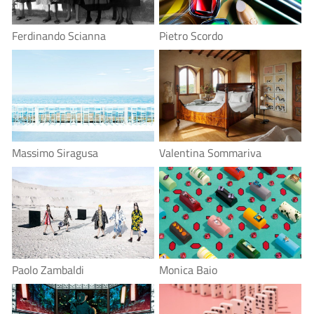
Ferdinando Scianna
Pietro Scordo
Massimo Siragusa
Valentina Sommariva
Paolo Zambaldi
Monica Baio